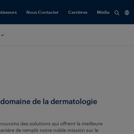
Reche
stisseurs
Nous Contacter
Carrières
Média
Voir
tous
les
résult
e domaine de la dermatologie
ouvons des solutions qui offrent la meilleure
anière de remplir notre noble mission sur le