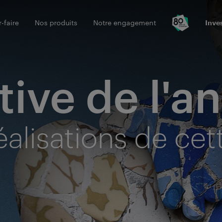
-faire
Nos produits
Notre engagement
Inve
tive de l'a
alisations de cet