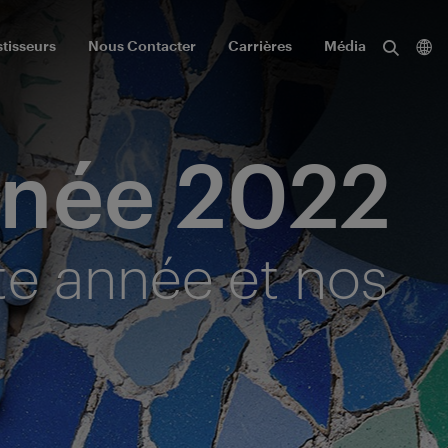
stisseurs
Nous Contacter
Carrières
Média
nnée 2022
te année et nos